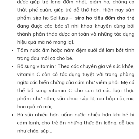
dược giúp trẻ long đờm nhớt, giảm ho, chống co
thắt phế quản, giúp trẻ dễ thở hơn. Hiện nay sản
phẩm, siro ho Selituss –
siro ho tiêu đờm cho trẻ
đang được các bác sĩ nhi khoa khuyên dùng bởi
thành phần thảo dược an toàn và những tác dụng
hiệu quả mà nó mang lại.
Tắm nước ấm hoặc nằm đệm sưởi để làm bớt tình
trạng đau mỏi cơ cho bé.
Bổ sung vitamin : Theo các chuyên gia về sức khỏe,
vitamin C còn có tác dụng tuyệt vời trong phòng
ngừa các biến chứng của cúm như viêm phổi. Mẹ có
thể bổ sung vitamin C cho con từ các loại thực
phẩm như nấm, sữa chua, súp lơ, rau bắp cải, rau,
hoa quả có múi,…
Bú sữa nhiều hơn, uống nước nhiều hơn khi bé bị
cảm lạnh, cho trẻ ăn những thức ăn loãng, dễ tiêu
như cháo, súp…