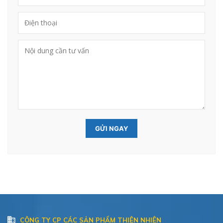
CÔNG TY CP CÁC SẢN PHẨM THIÊN NHIÊN