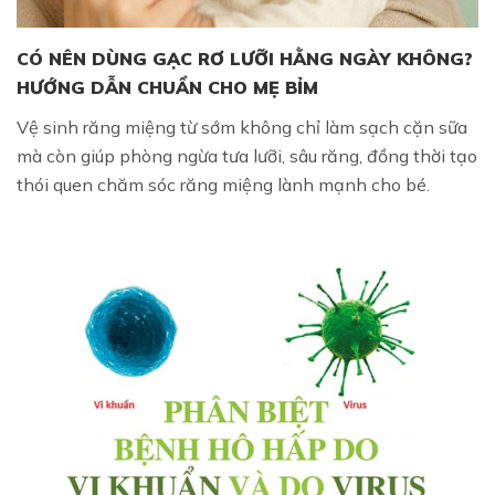
CÓ NÊN DÙNG GẠC RƠ LƯỠI HẰNG NGÀY KHÔNG?
HƯỚNG DẪN CHUẨN CHO MẸ BỈM
Vệ sinh răng miệng từ sớm không chỉ làm sạch cặn sữa
mà còn giúp phòng ngừa tưa lưỡi, sâu răng, đồng thời tạo
thói quen chăm sóc răng miệng lành mạnh cho bé.