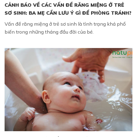
CẢNH BÁO VỀ CÁC VẤN ĐỀ RĂNG MIỆNG Ở TRẺ
SƠ SINH: BA MẸ CẦN LƯU Ý GÌ ĐỂ PHÒNG TRÁNH?
Vấn đề răng miệng ở trẻ sơ sinh là tình trạng khá phổ
biến trong những tháng đầu đời của bé.