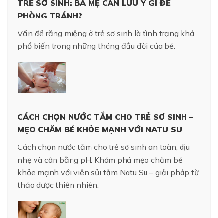
TRẺ SƠ SINH: BA MẸ CẦN LƯU Ý GÌ ĐỂ
PHÒNG TRÁNH?
Vấn đề răng miệng ở trẻ sơ sinh là tình trạng khá
phổ biến trong những tháng đầu đời của bé.
CÁCH CHỌN NƯỚC TẮM CHO TRẺ SƠ SINH –
MẸO CHĂM BÉ KHỎE MẠNH VỚI NATU SU
Cách chọn nước tắm cho trẻ sơ sinh an toàn, dịu
nhẹ và cân bằng pH. Khám phá mẹo chăm bé
khỏe mạnh với viên sủi tắm Natu Su – giải pháp từ
thảo dược thiên nhiên.