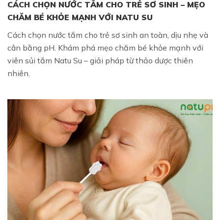
CÁCH CHỌN NƯỚC TẮM CHO TRẺ SƠ SINH – MẸO
CHĂM BÉ KHỎE MẠNH VỚI NATU SU
Cách chọn nước tắm cho trẻ sơ sinh an toàn, dịu nhẹ và
cân bằng pH. Khám phá mẹo chăm bé khỏe mạnh với
viên sủi tắm Natu Su – giải pháp từ thảo dược thiên
nhiên.