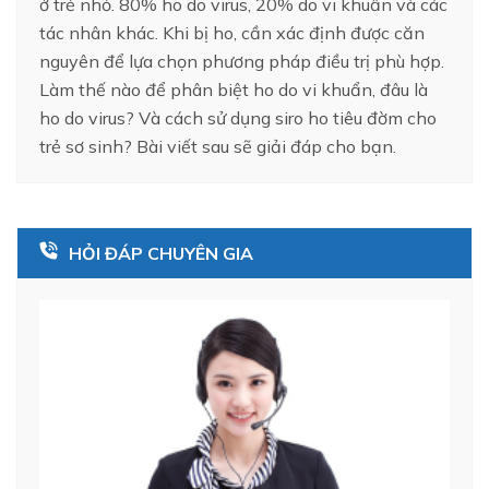
ở trẻ nhỏ. 80% ho do virus, 20% do vi khuẩn và các
tác nhân khác. Khi bị ho, cần xác định được căn
nguyên để lựa chọn phương pháp điều trị phù hợp.
Làm thế nào để phân biệt ho do vi khuẩn, đâu là
ho do virus? Và cách sử dụng siro ho tiêu đờm cho
trẻ sơ sinh? Bài viết sau sẽ giải đáp cho bạn.
HỎI ĐÁP CHUYÊN GIA