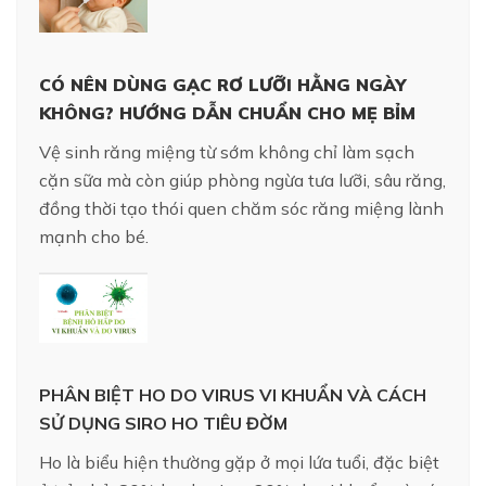
CÓ NÊN DÙNG GẠC RƠ LƯỠI HẰNG NGÀY
KHÔNG? HƯỚNG DẪN CHUẨN CHO MẸ BỈM
Vệ sinh răng miệng từ sớm không chỉ làm sạch
cặn sữa mà còn giúp phòng ngừa tưa lưỡi, sâu răng,
đồng thời tạo thói quen chăm sóc răng miệng lành
mạnh cho bé.
PHÂN BIỆT HO DO VIRUS VI KHUẨN VÀ CÁCH
SỬ DỤNG SIRO HO TIÊU ĐỜM
Ho là biểu hiện thường gặp ở mọi lứa tuổi, đặc biệt